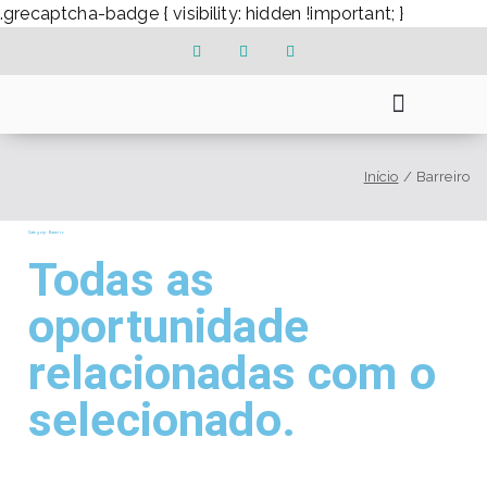
.grecaptcha-badge { visibility: hidden !important; }
Prestação de Serviços
Vagas de Emprego
Início
Barreiro
Category: Barreiro
Todas as
oportunidade
relacionadas com o
selecionado.